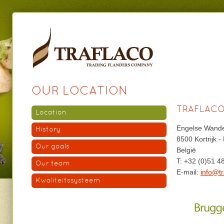
OUR LOCATION
TRAFLACO
Location
Engelse Wande
History
8500 Kortrijk -
Our goals
België
T: +32 (0)51 4
Our team
E-mail:
info@tr
Kwaliteitssysteem