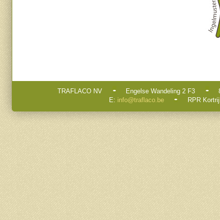
TRAFLACO NV
Engelse Wandeling 2 F3
E:
info@traflaco.be
RPR Kortrij